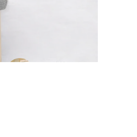
1040 Etterbeek
APPT. 1CH.
58m²
LOUÉ
710 € + 40 €
LOCALISER