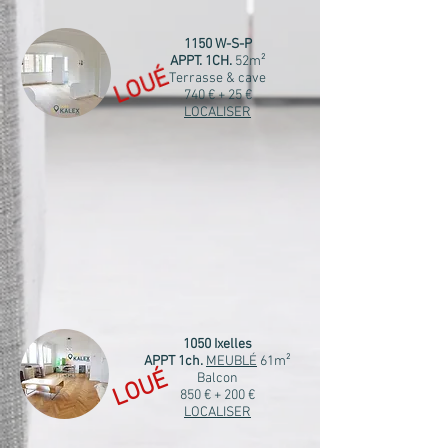
1150 W-S-P
APPT. 1CH.
52m²
LOUÉ
Terrasse & cave
740 € + 25 €
LOCALISER
1050 Ixelles
APPT 1ch.
MEUBLÉ
61m²
LOUÉ
Balcon
850 € + 200 €
LOCALISER