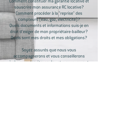
Comment constituer ma garantie locative et
souscrire mon assurance RC locative?
Comment procéder à la "reprise" des
compteurs (eau, gaz, électricité)?
Quels documents et informations suis-je en
droit d'exiger de mon propriétaire-bailleur?
Quels sont mes droits et mes obligations?
Soyez assurés que nous vous
accompagnerons et vous conseillerons
à chacune des étapes de votre engagement
locatif.
+32 (0)2 647 92 91
Square Dr. Jean Joly, 7 - 1040 Etterbeek
info@immokalex.be
MENTIONS LÉGALES
&
CONDITIONS GÉNÉRALES