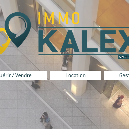
uérir / Vendre
Location
Ges