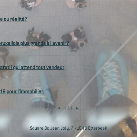
e ou réalité?
uxellois plus grands à l'avenir?
tratif qui attend tout vendeur
19 pour l'immobilier.
◄
1 / 1
►
Square Dr. Jean Joly, 7 - 1040 Etterbeek